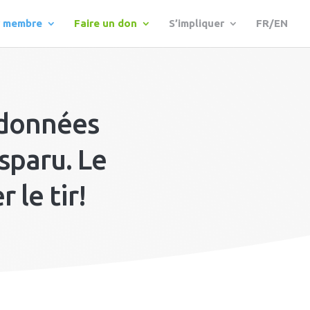
r membre
Faire un don
S’impliquer
FR/EN
 données
sparu. Le
 le tir!