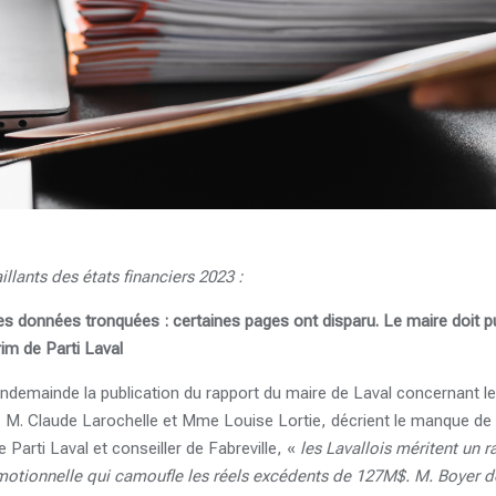
illants des états financiers 2023 :
les données tronquées : certaines pages ont disparu. Le maire doit pub
rim de Parti Laval
endemainde la publication du rapport du maire de Laval concernant l
l, M. Claude Larochelle et Mme Louise Lortie, décrient le manque de 
e Parti Laval et conseiller de Fabreville, «
les Lavallois méritent un ra
tionnelle qui camoufle les réels excédents de 127M$. M. Boyer doi