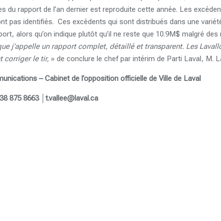
es du rapport de l’an dernier est reproduite cette année. Les excéd
ont pas identifiés. Ces excédents qui sont distribués dans une variét
pport, alors qu’on indique plutôt qu’il ne reste que 10.9M$ malgré de
ue j’appelle un rapport complet, détaillé et transparent. Les Lavall
corriger le tir,
» de conclure le chef par intérim de Parti Laval, M. L
cations – Cabinet de l’opposition officielle de Ville de Laval
38 875 8663 │t.vallee@laval.ca