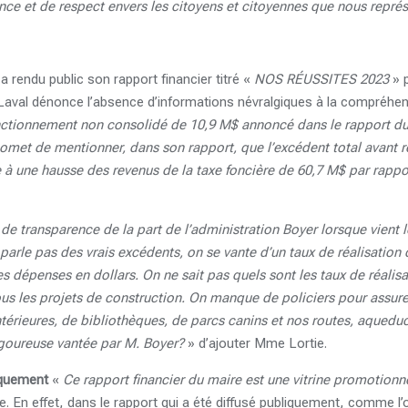
nce et de respect envers les citoyens et citoyennes que nous repré
a rendu public son rapport financier titré «
NOS RÉUSSITES 2023
» p
ti Laval dénonce l’absence d’informations névralgiques à la compréhe
nctionnement non consolidé de 10,9 M$ annoncé dans le rapport du
met de mentionner, dans son rapport, que l’excédent total avant r
à une hausse des revenus de la taxe foncière de 60,7 M$ par rappo
 de transparence de la part de l’administration Boyer lorsque vient 
 parle pas des vrais excédents, on se vante d’un taux de réalisation 
es dépenses en dollars. On ne sait pas quels sont les taux de réalisat
s les projets de construction. On manque de policiers pour assurer
térieures, de bibliothèques, de parcs canins et nos routes, aqueducs
rigoureuse vantée par M. Boyer?
» d’ajouter Mme Lortie.
liquement
«
Ce rapport financier du maire est une vitrine promotionn
e. En effet, dans le rapport qui a été diffusé publiquement, comme l’