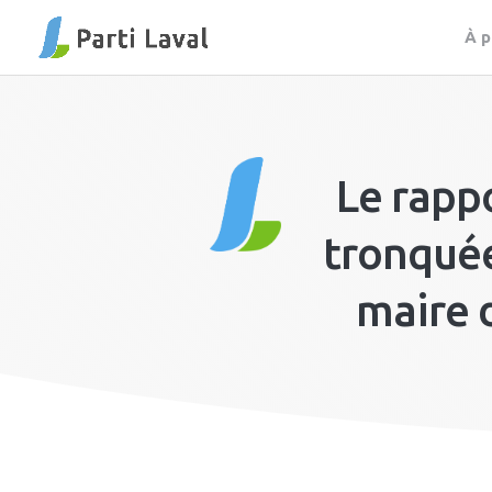
À 
Le rapp
tronquée
maire d