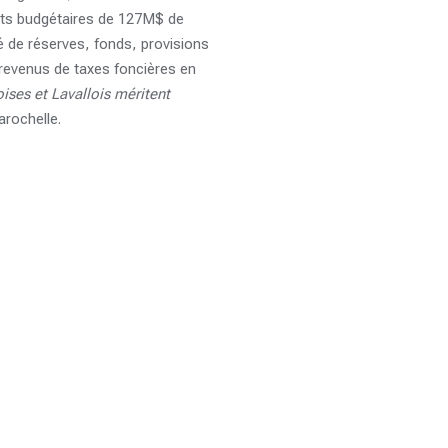
ents budgétaires de 127M$ de
é de réserves, fonds, provisions
s revenus de taxes foncières en
oises et Lavallois méritent
arochelle.