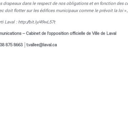
es drapeaux dans le respect de nos obligations et en fonction des c
 doit flotter sur les édifices municipaux comme le prévoit la loi
»
i Laval : http://bit.ly/49wL57t
cations – Cabinet de l’opposition officielle de Ville de Laval
38 875 8663 │t.vallee@laval.ca