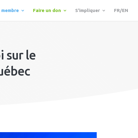
r membre
Faire un don
S’impliquer
FR/EN
 sur le
uébec