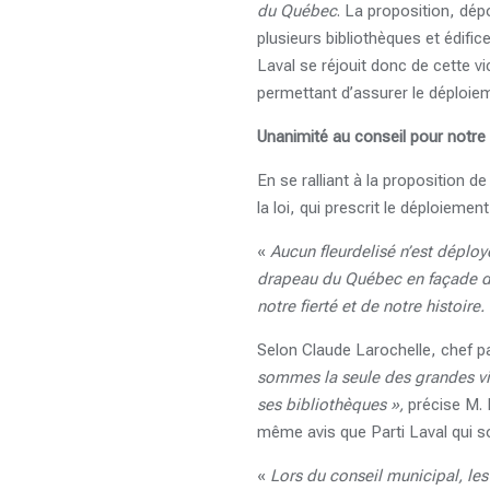
du Québec
. La proposition, dépo
plusieurs bibliothèques et édific
Laval se réjouit donc de cette v
permettant d’assurer le déploie
Unanimité au conseil pour notr
En se ralliant à la proposition d
la loi, qui prescrit le déploieme
«
Aucun fleurdelisé n’est déploy
drapeau du Québec en façade de
notre fierté et de notre histoir
Selon Claude Larochelle, chef par
sommes la seule des grandes vil
ses bibliothèques »,
précise M. L
même avis que Parti Laval qui sou
«
Lors du conseil municipal, le