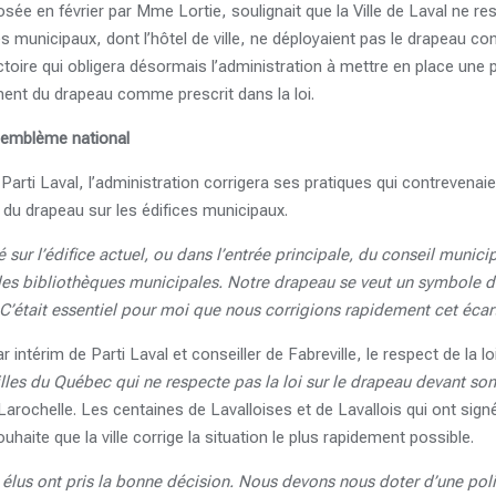
sée en février par Mme Lortie, soulignait que la Ville de Laval ne res
es municipaux, dont l’hôtel de ville, ne déployaient pas le drapeau co
ictoire qui obligera désormais l’administration à mettre en place une
ment du drapeau comme prescrit dans la loi.
e emblème national
e Parti Laval, l’administration corrigera ses pratiques qui contrevenaie
nt du drapeau sur les édifices municipaux.
é sur l’édifice actuel, ou dans l’entrée principale, du conseil munic
s bibliothèques municipales. Notre drapeau se veut un symbole de 
e. C’était essentiel pour moi que nous corrigions rapidement cet éca
 intérim de Parti Laval et conseiller de Fabreville, le respect de la l
les du Québec qui ne respecte pas la loi sur le drapeau devant son h
arochelle. Les centaines de Lavalloises et de Lavallois qui ont signé 
haite que la ville corrige la situation le plus rapidement possible.
s élus ont pris la bonne décision. Nous devons nous doter d’une po