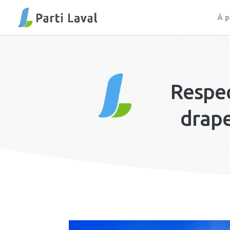
À 
Respec
drap