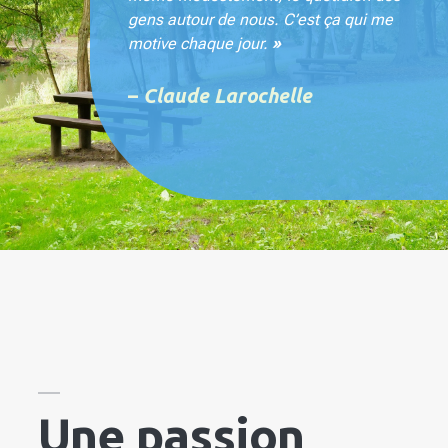
gens autour de nous. C’est ça qui me
motive chaque jour.
»
–
Claude Larochelle
Une passion