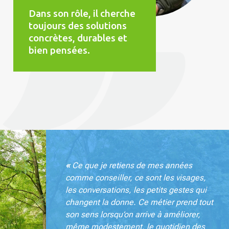
Dans son rôle, il cherche
toujours des solutions
concrètes, durables et
bien pensées.
«
Ce que je retiens de mes années
comme conseiller, ce sont les visages,
les conversations, les petits gestes qui
changent la donne. Ce métier prend tout
son sens lorsqu’on arrive à améliorer,
même modestement, le quotidien des